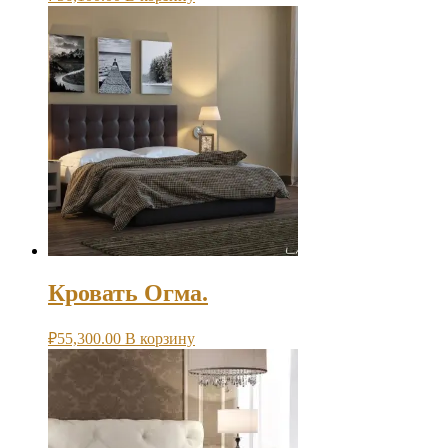
Кровать Огма.
₽
55,300.00
В корзину