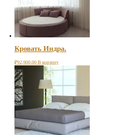
Кровать Индра.
₽
92,900.00
В корзину